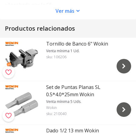
>Aprobado por la CE
Ver
más
>Material: hierro superior, latón inferior
>Capacidad de amperaje: 300A
>Electrodos de hasta 5/64"-1/4" (2,0 mm-6,35 mm)
Productos relacionados
>Longitud: 250 mm
>Embalaje: caja de color
Tornillo de Banco 6" Wokin
Venta mínima 1 Ud.
sku:
106206
Set de Puntas Planas SL
0.5*4.0*25mm Wokin
Venta mínima 5 Uds.
Wokin
sku:
210040
Dado 1/2 13 mm Wokin