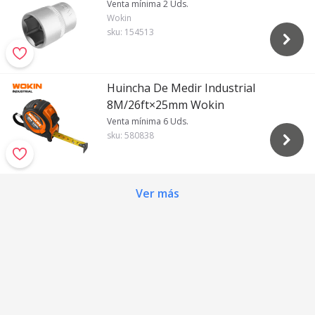
Venta mínima 2 Uds.
Wokin
sku:
154513
Huincha De Medir Industrial
8M/26ft×25mm Wokin
Venta mínima 6 Uds.
sku:
580838
Ver más