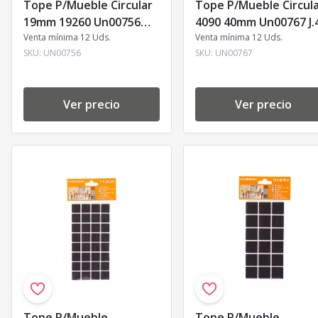
Tope P/Mueble Circular
Tope P/Mueble Circul
19mm 19260 Un00756
4090 40mm Un00767 J.
J.32
Venta mínima 12 Uds.
Venta mínima 12 Uds.
SKU:
UN00756
SKU:
UN00767
Ver precio
Ver precio
Tope P/Mueble
Tope P/Mueble