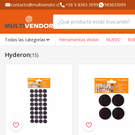
contacto@multivendor.cl
+56 9 8363 3099
983633099
Todas las categorías
Herramientas Wokin
NUEVO
Rol
Hyderon
(15)