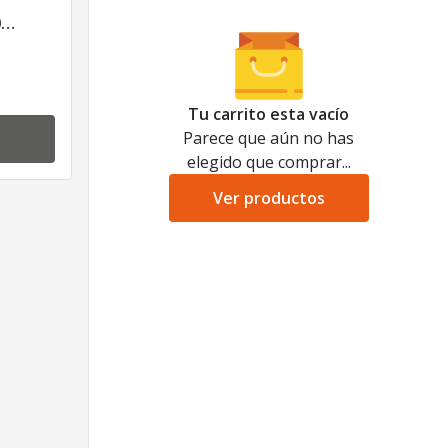
0
 J.4
Tu carrito esta vacío
Parece que aún no has
elegido que comprar...
Ver productos