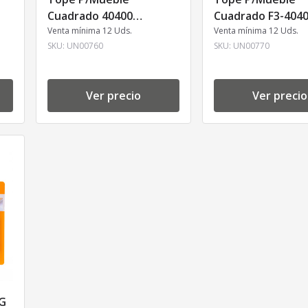
Cuadrado 40400
Cuadrado F3-404
40x40mm Un00760 J.8
Venta mínima 12 Uds.
40x40mm Un00770
Venta mínima 12 Uds.
SKU:
UN00760
SKU:
UN00770
Ver precio
Ver precio
-G