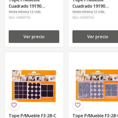
Cuadrado 19190
Cuadrado 19190
19x19mm J.32
Venta mínima 12 Uds.
25x25mm Un00759 J.18
Venta mínima 12 Uds.
SKU:
UN00758
SKU:
UN00759
Ver precio
Ver precio
Tope P/Mueble F3-28-C
Tope P/Mueble F3-28