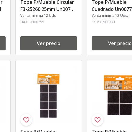
ar
Tope P/Mueble Circular
Tope P/Mueble
4
F3-25260 25mm Un00755
Cuadrado Un007
J.18
Venta mínima 12 Uds.
Venta mínima 12 Uds.
SKU:
UN00755
SKU:
UN00771
Ver precio
Ver precio
Tope P/Mueble
Tope P/Mueble