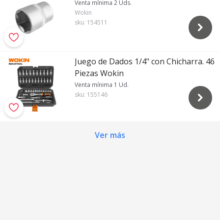
Tamaño: 600 × 140 mm
Venta mínima 2 Uds.
Wokin
sku:
154511
Juego de Dados 1/4" con Chicharra. 46
Piezas Wokin
Venta mínima 1 Ud.
sku:
155146
Ver más