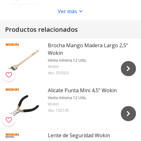
>143mmX?15mm
Ver
más
>Marcador de pintura utilizado para la industria.
>ancho de escritura 2 mm
>distancia de escritura 300m
Productos relacionados
>Tinta opaca a base de aceite, puede superar las
pruebas de ASTM y EN71.
Brocha Mango Madera Largo 2,5"
>Resistente a la luz, impermeable, de secado rápido, de
Wokin
poco olor.
Venta mínima 12 Uds.
>Adecuado para escribir sobre superficies como vidrio,
Wokin
papel, plástico, metal, madera y porcelana, etc.
sku:
350925
>Embalaje: 12 unidades embaladas en una caja de color.
Alicate Punta Mini 4,5" Wokin
Venta mínima 12 Uds.
Wokin
sku:
102145
Lente de Seguridad Wokin