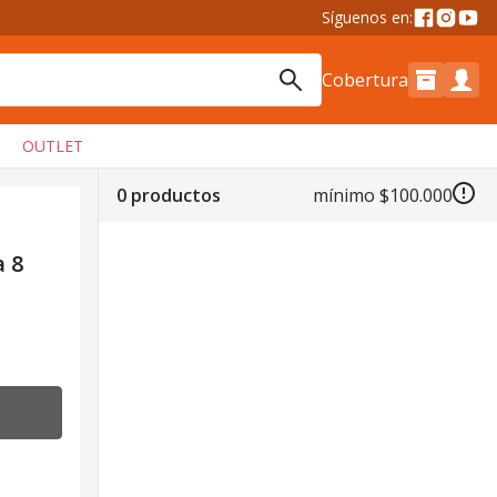
Síguenos en:
Cobertura
OUTLET
0 productos
mínimo
$100.000
a 8