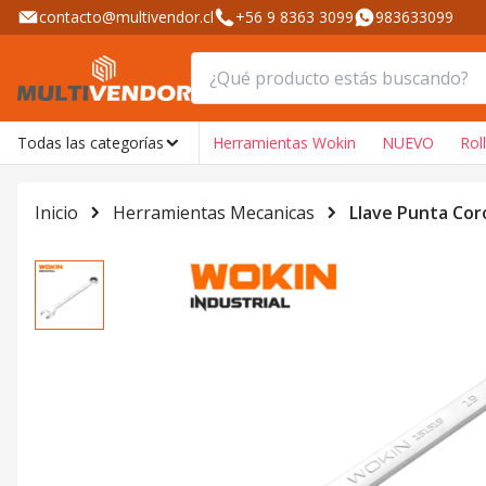
contacto@multivendor.cl
+56 9 8363 3099
983633099
Todas las categorías
Herramientas Wokin
NUEVO
Rol
Inicio
Herramientas Mecanicas
Llave Punta Cor