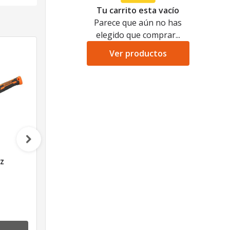
Tu carrito esta vacío
Parece que aún no has
elegido que comprar...
Ver productos
z
Broca Percutor SDS-
Disco Sierra
PLUS 14x450mm Wokin
254mm(10")
Venta mínima 10 Uds.
Wokin
Venta mínima 5 u
Wokin
SKU:
761965
SKU:
752514