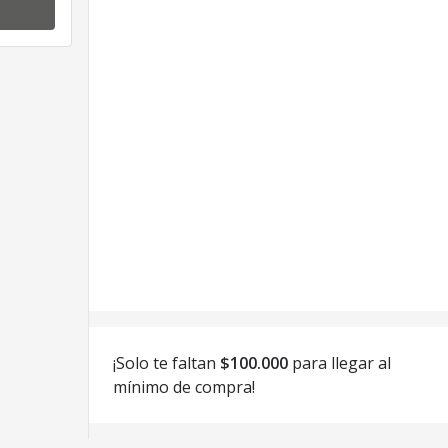
Ver precio
Ver p
¡Solo te faltan
$100.000
para llegar al
mínimo de compra!