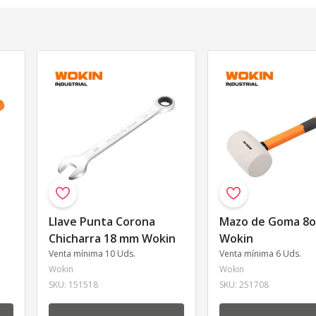
Llave Punta Corona
Mazo de Goma 8o
Chicharra 18 mm Wokin
Wokin
Venta mínima 10 Uds.
Venta mínima 6 Uds.
Wokin
Wokin
SKU:
151518
SKU:
251708