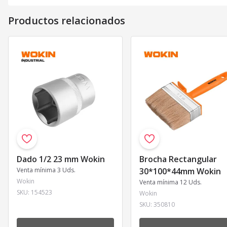
>Embalaje: percha de plástico con etiqueta de color.
Productos relacionados
Dado 1/2 23 mm Wokin
Brocha Rectangular
Venta mínima 3 Uds.
30*100*44mm Wokin
Wokin
Venta mínima 12 Uds.
SKU:
154523
Wokin
SKU:
350810